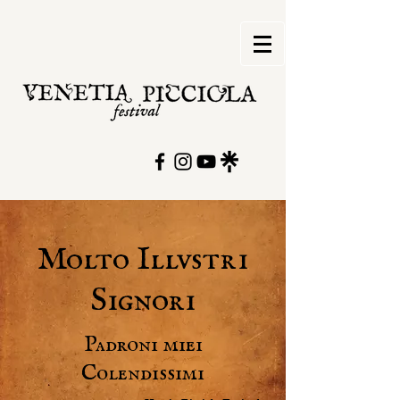
Molto Illvstri
Signori
Padroni miei
Colendissimi