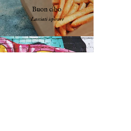
Buon cibo
Lasciati ispirare
Arte urbana