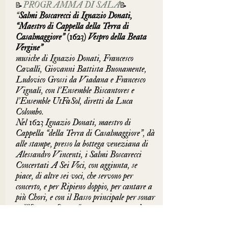
📝
PROGRAMMA DI SALA
📝
“
Salmi Boscarecci di Ignazio Donati, 
“Maestro di Cappella della Terra di 
Casalmaggiore” (1623) Vespro della Beata 
Vergine”
musiche di Ignazio Donati, Francesco 
Cavalli, Giovanni Battista Buonamente, 
Ludovico Grossi da Viadana e Francesco 
Vignali, con l’Ensemble Biscantores e 
l’Ensemble UtFaSol, diretti da Luca 
Colombo.
Nel 1623 Ignazio Donati, maestro di 
Cappella “della Terra di Casalmaggiore”, dà 
alle stampe, presso la bottega veneziana di 
Alessandro Vincenti, i 
Salmi Boscarecci 
Concertati A Sei Voci, con aggiunta, se 
piace, di altre sei voci, che servono per 
concerto, e per Ripieno doppio, per cantare a 
più Chori, e con il Basso principale per sonar 
nell’Organo
. Opera “grossa e numerosa da 
potersi cantare con poche, e con molte parti in 